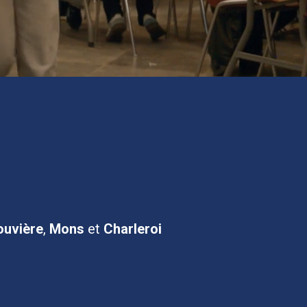
ouvière
,
Mons
et
Charleroi