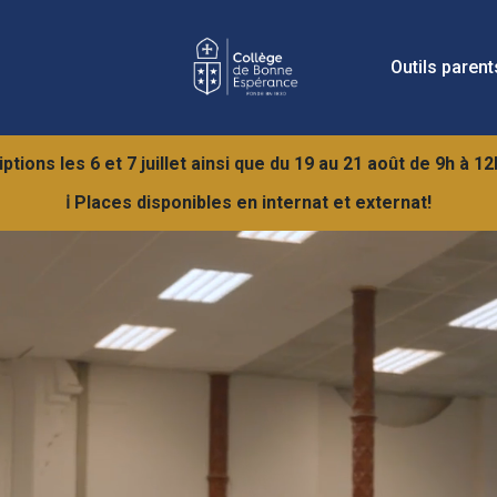
Outils parent
ions les 6 et 7 juillet ainsi que du 19 au 21 août de 9h à 1
ℹ️ Places disponibles en internat et externat!