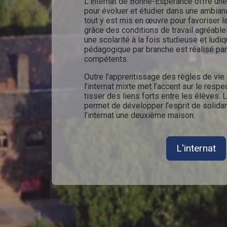
L'internat de Bonne-Espérance offre une
pour évoluer et étudier dans une ambiance
tout y est mis en œuvre pour favoriser l
grâce des conditions de travail agréabl
une scolarité à la fois studieuse et ludiq
pédagogique par branche est réalisé pa
compétents.
Outre l’apprentissage des règles de vi
l’internat mixte met l’accent sur le respe
tisser des liens forts entre les élèves. La
permet de développer l’esprit de solidari
l’internat une deuxième maison.
L'internat